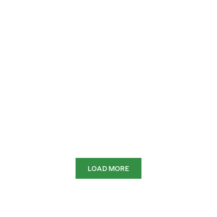
La Blonde d’Aquitaine a
Metro Academy: un
workshop d'eccellenza per
una carne europea unica
Leggi di più
LOAD MORE