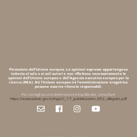
Finanziato dall'Unione europea. Le opinioni espresse appartengono
tuttavia al solo o ai soli autori e non riflettono necessariamente le
opinioni dell'Unione europea o dell'Agenzia esecutiva europea per la
ricerca (REA). Né l'Unione europea né l'amministrazione erogatrice
possono esserne ritenute responsabili.
Per consigli su una dieta sana ed equilibrata, consultare
https://www.salute.gov.it/imgs/C_17_pubblicazioni_652_allegato.pdf