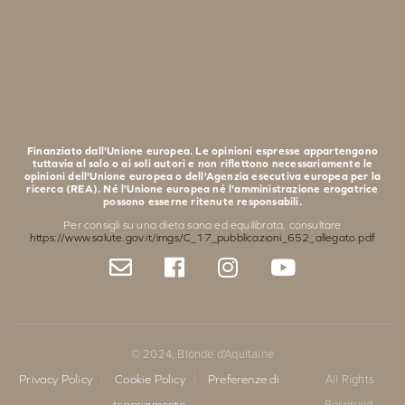
Finanziato dall'Unione europea. Le opinioni espresse appartengono
tuttavia al solo o ai soli autori e non riflettono necessariamente le
opinioni dell'Unione europea o dell'Agenzia esecutiva europea per la
ricerca (REA). Né l'Unione europea né l'amministrazione erogatrice
possono esserne ritenute responsabili.
Per consigli su una dieta sana ed equilibrata, consultare
https://www.salute.gov.it/imgs/C_17_pubblicazioni_652_allegato.pdf
© 2024, Blonde d'Aquitaine
Privacy Policy
Cookie Policy
Preferenze di
All Rights
tracciamento