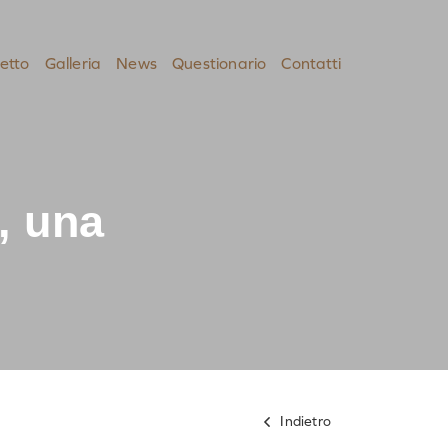
etto
Galleria
News
Questionario
Contatti
, una
Indietro