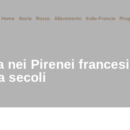
Home
Storia
Razza
Allevamento
Italia-Francia
Prog
 nei Pirenei francesi
a secoli