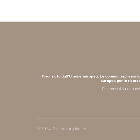
Finanziato dall'Unione europea. Le opinioni espresse ap
europea per la ricerc
Per consigli su una di
© 2024, Blonde d'Aquitaine