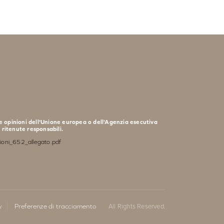
le opinioni dell'Unione europea o dell'Agenzia esecutiva
ritenute responsabili.
zioni_652_allegato.pdf
y
Preferenze di tracciamento
All Rights Reserved.