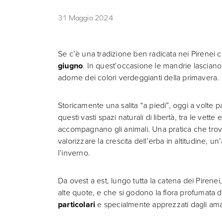
31 Maggio 2024
Se c’è una tradizione ben radicata nei Pirenei ch
giugno
. In quest’occasione le mandrie lasciano 
adorne dei colori verdeggianti della primavera.
Storicamente una salita “a piedi”, oggi a volte 
questi vasti spazi naturali di libertà, tra le vett
accompagnano gli animali. Una pratica che trov
valorizzare la crescita dell’erba in altitudine, 
l’inverno.
Da ovest a est, lungo tutta la catena dei Pirenei
alte quote, e che si godono la flora profumata 
particolari
e specialmente apprezzati dagli amant