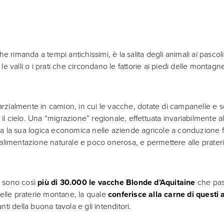
e rimanda a tempi antichissimi, è la salita degli animali ai pascoli
le valli o i prati che circondano le fattorie ai piedi delle monta
parzialmente in camion, in cui le vacche, dotate di campanelle e s
e e il cielo. Una “migrazione” regionale, effettuata invariabilmente al
a la sua logica economica nelle aziende agricole a conduzione 
un’alimentazione naturale e poco onerosa, e permettere alle prateri
, sono così
più di 30.000 le vacche Blonde d’Aquitaine
che pas
delle praterie montane, la quale
conferisce alla carne di questi
i della buona tavola e gli intenditori.