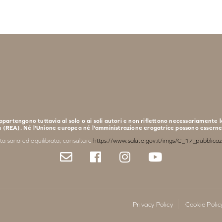
partengono tuttavia al solo o ai soli autori e non riflettono necessariamente 
a (REA). Né l'Unione europea né l'amministrazione erogatrice possono esserne 
eta sana ed equilibrata, consultare
https://www.salute.gov.it/imgs/C_17_pubblica
Privacy Policy
Cookie Polic