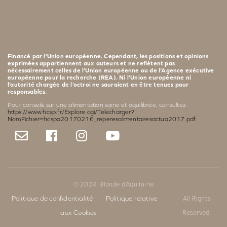
Financé par l’Union européenne. Cependant, les positions et opinions
exprimées appartiennent aux auteurs et ne reflètent pas
nécessairement celles de l’Union européenne ou de l’Agence exécutive
européenne pour la recherche (REA). Ni l’Union européenne ni
l’autorité chargée de l’octroi ne sauraient en être tenues pour
responsables.
Pour conseils sur une alimentation saine et équilibrée, consultez
https://www.hcsp.fr/Explore.cgi/Telecharger?
NomFichier=hcspa20170216_reperesalimentairesactua2017.pdf
© 2024, Blonde d'Aquitaine
Politique de confidentialité
Politique relative
All Rights
aux Cookies
Reserved.