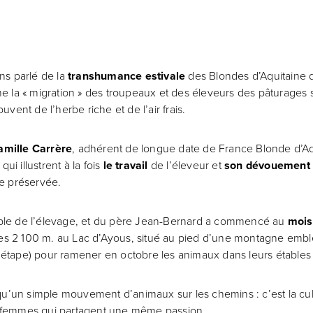
ns parlé de la
transhumance estivale
des Blondes d’Aquitaine d
hme la « migration » des troupeaux et des éleveurs des pâturages 
ent de l’herbe riche et de l’air frais.
amille Carrère
, adhérent de longue date de France Blonde d’Aq
qui illustrent à la fois
le travail
de l’éleveur et
son dévouement
e préservée.
ble de l’élevage, et du père Jean-Bernard a commencé au
mois
 les 2 100 m. au Lac d’Ayous, situé au pied d’une montagne embl
 étape) pour ramener en octobre les animaux dans leurs étables av
qu’un simple mouvement d’animaux sur les chemins : c’est la cult
es femmes qui partagent une même passion.