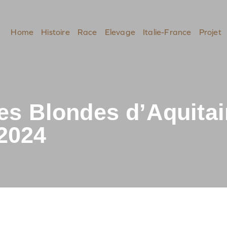
Home
Histoire
Race
Elevage
Italie-France
Projet
es Blondes d’Aquitai
2024